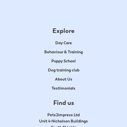
Explore
Day Care
Behaviour & Training
Puppy School
Dog training club
About Us
Testimonials
Find us
Pets2impress Ltd
Unit 4 Nicholson Buildings