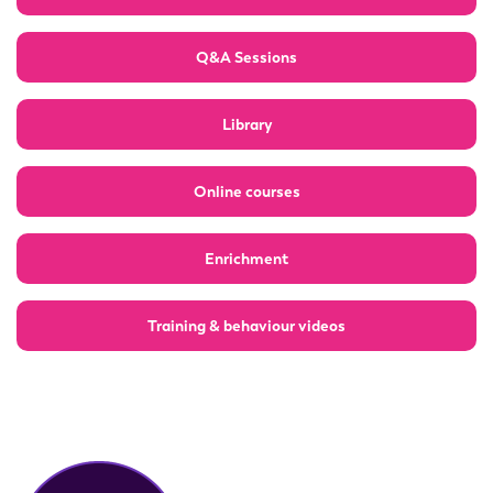
Q&A Sessions
Library
Online courses
Enrichment
Training & behaviour videos